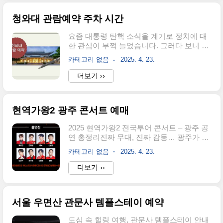
관. 과연 그는 누구이며 어떤 길을 걸어왔을
탄핵에 따른 전직 대통령 예우 박탈 ..
까요?지금부터 고향, 나이, 학력, 주요 판결,
청와대 관람예약 주차 시간
성향, 그리고 헌재소장 권한대행으로서의
역할까지 상세히 정리해드립니다. 문형배
요즘 대통령 탄핵 소식을 계기로 정치에 대
헌법재판관 기본 프로필이름: 문형배 (文炯
한 관심이 부쩍 늘었습니다. 그러다 보니 자
培)출생: 1965년 2월 2일, 경상남도 하동군
연스럽게 청와대에 대해서도 궁금해졌고,
북천면본관: 남평 문씨가족: 배우자 이경아,
카테고리 없음
2025. 4. 23.
현재는 국민 누구나 관람할 수 있다는 사실
1남현직: 헌법재판소 재판관, 헌재소장 권한
을 알게 되어 직접 정보를 찾아보았습니다.
더보기 ››
대행병역: 육군 중위 만기 전역 (군법무관)
저처럼 최근에 정치와 역사 공간에 관심을
학력 및 법조 진입 배경대아고등학교 졸업
가지게 된 분들이라면 청와대 관람은 정말
서울대..
의미 있는 시간이 될 수 있다고 생각합니다.
현역가왕2 광주 콘서트 예매
이번 글에서는 제가 알아본 청와대 관람 정
보를 정리해 보았습니다. 청와대란 어떤 곳
2025 현역가왕2 전국투어 콘서트 – 광주 공
인가요?청와대는 과거 대한민국 대통령의
연 총정리진짜 무대, 진짜 감동… 광주가 트
집무실과 관저로 사용되던 공간으로, 서울
롯으로 물든다! “TV로만 보던 무대, 드디어
종로구 북악산 자락에 위치해 있습니다. 푸
카테고리 없음
2025. 4. 23.
광주에서 눈앞에서 만나요!”MBN ‘현역가왕
른 기와로 된 지붕이 인상적인 이곳은 대한
2’ 전국투어 콘서트가드디어 광주 공연을 확
더보기 ››
민국 현대 정치사의 상징적인 공간이며,
정했습니다!트롯 팬이라면 이미 익숙한 이
2022년 윤석열 대통령의 취임 이후 국민에
름,박서진, 진해성, 에녹, 신승태, 김준수, 최
게 개방되어 새로운 역사 문화 공간으로 활
수호, 강문경 등실력파 TOP7이 광주 무대에
용되고..
서울 우면산 관문사 템플스테이 예약
서 뜨거운 라이브 무대를 선보입니다.“엄마
랑 같이 봤던 그 장면, 이번엔 진짜 공연장에
도심 속 힐링 여행, 관문사 템플스테이 안내
서 함께할 수 있다니…”이번 공연은 단순한