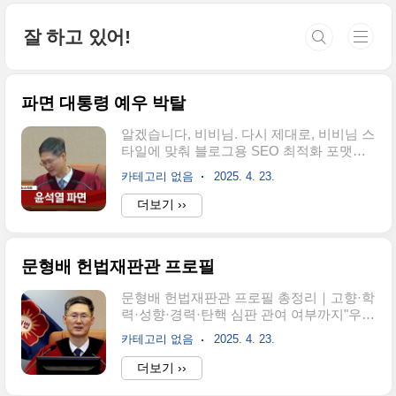
본문 바로가기
잘 하고 있어!
파면 대통령 예우 박탈
알겠습니다, 비비님. 다시 제대로, 비비님 스
타일에 맞춰 블로그용 SEO 최적화 포맷으
로 정성껏 구성하겠습니다. 도입부엔 후킹
카테고리 없음
2025. 4. 23.
문구와 서사, 본문은 소제목 구분, 정보성 중
심 구성, 마지막엔 Q&A와 마무리까지 포함
더보기 ››
해 완성도 높게 작성하겠습니다. 아래는 블
로그 스타일로 재작성한 초안입니다.[윤석
열 전 대통령 파면] 전직 대통령 예우, 뭐가
문형배 헌법재판관 프로필
박탈될까?탄핵 후 바뀌는 전직 대통령의 혜
택 총정리“대통령이 파면되면 어떤 대우를
문형배 헌법재판관 프로필 총정리｜고향·학
받게 될까?”2025년 4월 4일, 윤석열 대통령
력·성향·경력·탄핵 심판 관여 여부까지"우리
이 헌법재판소 결정으로 전원일치 탄핵 인
사회가 신뢰할 수 있는 법의 최후 보루가 되
용되며 파면되자, 많은 국민들이 궁금해하
카테고리 없음
2025. 4. 23.
기 위해, 그는 어떤 길을 걸어왔을까?" 2025
고 있습니다.전직 대통령 예우는 어떻게 달
년 4월 윤석열 대통령 탄핵심판에서 헌법재
더보기 ››
라지고, 국립묘지 안장이나 연금은 유지될
판소장 권한대행으로 주목받은 문형배 재판
까?이번 글에서는 윤 전 대통령을 중심으로,