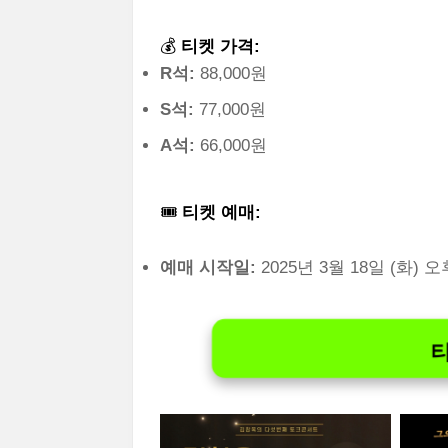
💰
티켓 가격:
R석:
88,000원
S석:
77,000원
A석:
66,000원
🎟️
티켓 예매:
예매 시작일:
2025년 3월 18일 (화) 오