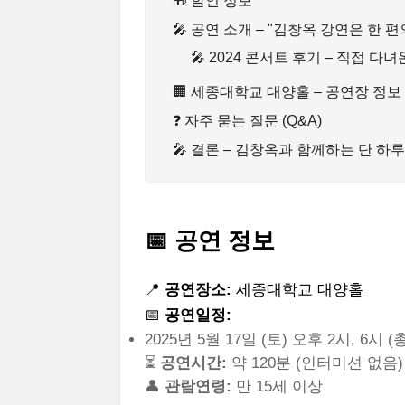
🎁 할인 정보
🎤 공연 소개 – "김창옥 강연은 한 
🎤 2024 콘서트 후기 – 직접 다
🏢 세종대학교 대양홀 – 공연장 정보
❓ 자주 묻는 질문 (Q&A)
🎤 결론 – 김창옥과 함께하는 단 하루
📅 공연 정보
📍
공연장소:
세종대학교 대양홀
📅
공연일정:
2025년 5월 17일 (토) 오후 2시, 6시 (
⏳
공연시간:
약 120분 (인터미션 없음)
👤
관람연령:
만 15세 이상