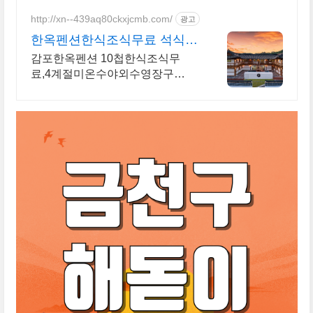
http://xn--439aq80ckxjcmb.com/
광고
한옥펜션한식조식무료 석식펜
션 실내 석식 바베큐세트
감포한옥펜션 10첩한식조식무
료,4계절미온수야외수영장구
비,25,000원 삼목세트 10첩 한식
조식무료와 석식 삼겹살한상 등 편
의시설을 갖춘 감포한옥펜션 입니
다.