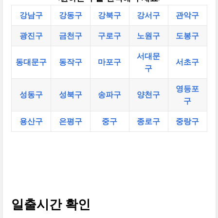
강남구
강동구
강북구
강서구
관악구
광진구
금천구
구로구
노원구
도봉구
서대문
동대문구
동작구
마포구
서초구
구
영등포
성동구
성북구
송파구
양천구
구
용산구
은평구
중구
종로구
중랑구
일출시간 확인