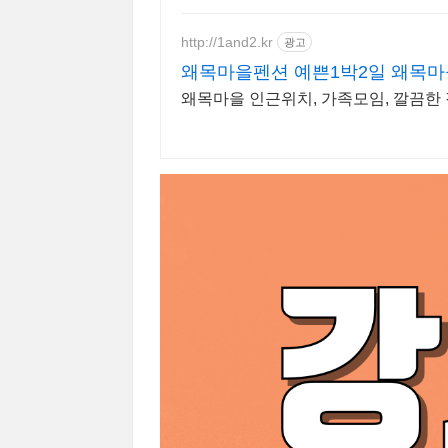
http://1and2.kr
광고
왜목마을펜션 예쁜1박2일 왜목마