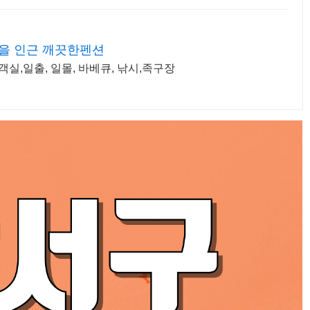
을 인근 깨끗한펜션
왜목마을 인근위치, 가족모임, 깔끔한 객실,일출, 일몰, 바베큐, 낚시,족구장